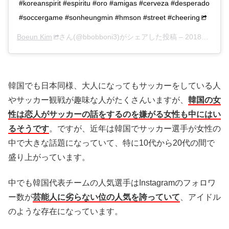
#koreanspirit #espiritu #oro #amigas #cerveza #desperado
#soccergame #sonheungmin #hmson #street #cheering
Boeun Kim
さん(@bbobboni3)がシェアした投稿 –
2018年 9月月1日午前8時46分PDT
韓国でも日本同様、大人になってもサッカーをしている人
やサッカー観戦が趣味な人がたくさんいますが、
韓国の女
性は恋人がサッカーの話をするのを嫌がる女性も中にはい
るそうです
。ですが、近年は韓国でサッカー選手が女性の
中で大きな話題になっていて、特に10代から20代の間で
盛り上がっています。
中でも韓国代表チームの人気選手はInstagramのフォロワ
ー数が
芸能人に劣らない位の人気を誇っていて
、アイドル
のような存在になっています。