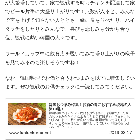
が大繁盛していて、家で観戦する時もチキンを配達して家
でビール片手に大盛り上がりです！点数が入ると、みんな
で声を上げて知らない人ととも一緒に肩を並べたり、ハイ
タッチをしたりとみんなで、喜びも悲しみも分かち合う
位、観戦に熱い韓国の人々です。
ワールドカップ中に飲食店を覗いてみて盛り上がりの様子
を見てみるのも楽しそうですね！
なお、韓国料理でお酒と合うおつまみを以下に特集してい
ます。ぜひ観戦のお供チェックに一読してみてください。
韓国おつまみ特集！お酒の肴におすすめ現地の人
気10選！
韓国料理にはアンジュ(안주)と呼ばれる、お酒にぴったり
のおつまみがたくさんあることをご存知ですか？また、お
つまみによって相性が良いお酒の種類が違ったりもしま
す。そこで今回はぜひ一度味わってほしい、韓国のおつま
みをご紹介します。
www.funfunkorea.net
2019.03.17