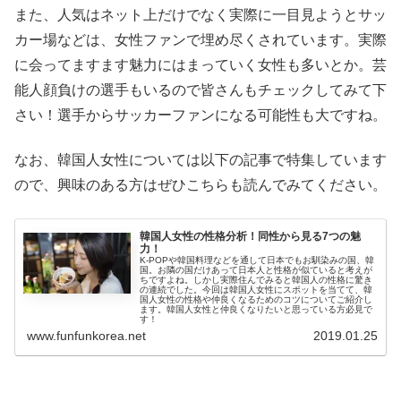
また、人気はネット上だけでなく実際に一目見ようとサッ
カー場などは、女性ファンで埋め尽くされています。実際
に会ってますます魅力にはまっていく女性も多いとか。芸
能人顔負けの選手もいるので皆さんもチェックしてみて下
さい！選手からサッカーファンになる可能性も大ですね。
なお、韓国人女性については以下の記事で特集しています
ので、興味のある方はぜひこちらも読んでみてください。
韓国人女性の性格分析！同性から見る7つの魅
力！
K-POPや韓国料理などを通して日本でもお馴染みの国、韓
国。お隣の国だけあって日本人と性格が似ていると考えが
ちですよね。しかし実際住んでみると韓国人の性格に驚き
の連続でした。今回は韓国人女性にスポットを当てて、韓
国人女性の性格や仲良くなるためのコツについてご紹介し
ます。韓国人女性と仲良くなりたいと思っている方必見で
す！
www.funfunkorea.net
2019.01.25