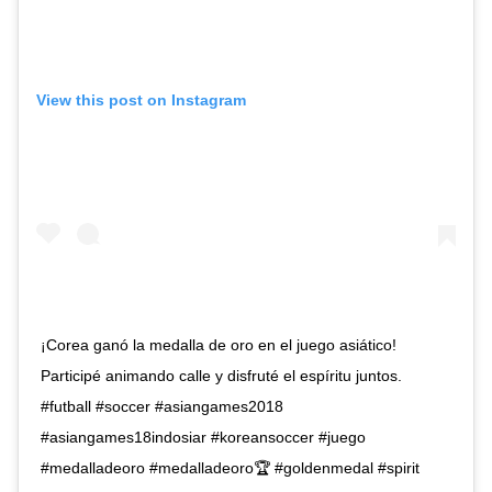
View this post on Instagram
¡Corea ganó la medalla de oro en el juego asiático!
Participé animando calle y disfruté el espíritu juntos.
#futball #soccer #asiangames2018
#asiangames18indosiar #koreansoccer #juego
#medalladeoro #medalladeoro🏆 #goldenmedal #spirit