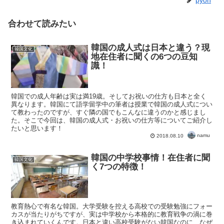
pyon
合わせて読みたい
韓国の成人式は日本と違う？現
韓国文化
地在住者に聞くの6つの豆知
識！
韓国での成人年齢は実は満19歳。そしてお祝いの仕方も日本と全く
異なります。韓国にて語学留学中の筆者は授業で韓国の成人式につい
て教わったのですが、すぐ隣の国でもこんなに違うのかと感じまし
た。そこで今回は、韓国の成人式・お祝いの仕方等についてご紹介し
たいと思います！
namu
2018.08.10
韓国の中学校事情！在住者に聞
韓国文化
く7つの特徴！
教育熱心で有名な韓国。大学受験を控える高校での受験勉強にフォー
カスが当たりがちですが、実は中学校から本格的に教育戦争の渦に巻
き込まれていくんです。日本と違い高校受験がない韓国なのに、なぜ