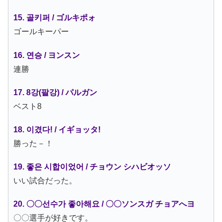
15. 골키퍼 / ゴルキポォ
ゴールキーパー
16. 연승 / ヨンスン
連勝
17. 8강(팔강) / パルガン
ベスト8
18. 이겼다! / イギョッタ!
勝った－！
19. 좋은 시합이었어 / チョウン シハビオッソ
いい試合だった。
20. 〇〇선수가 좋아해요 / 〇〇ソンスガ チョアへヨ
〇〇選手が好きです。