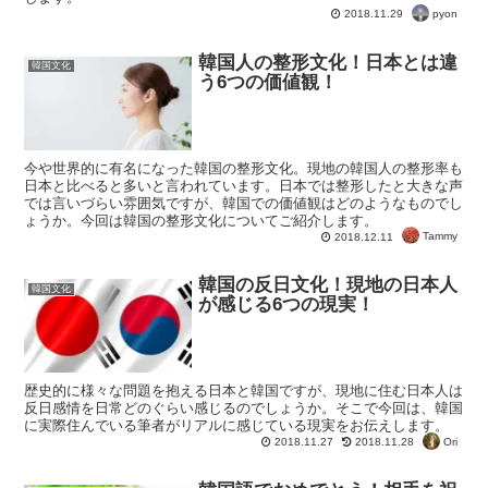
pyon
2018.11.29
韓国人の整形文化！日本とは違
韓国文化
う6つの価値観！
今や世界的に有名になった韓国の整形文化。現地の韓国人の整形率も
日本と比べると多いと言われています。日本では整形したと大きな声
では言いづらい雰囲気ですが、韓国での価値観はどのようなものでし
ょうか。今回は韓国の整形文化についてご紹介します。
Tammy
2018.12.11
韓国の反日文化！現地の日本人
韓国文化
が感じる6つの現実！
歴史的に様々な問題を抱える日本と韓国ですが、現地に住む日本人は
反日感情を日常どのぐらい感じるのでしょうか。そこで今回は、韓国
に実際住んでいる筆者がリアルに感じている現実をお伝えします。
Ori
2018.11.27
2018.11.28