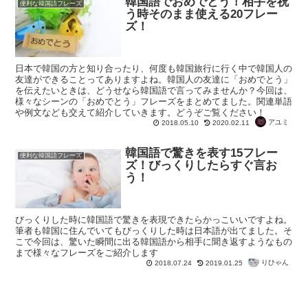
韓国語でおめでとう！相手を祝
便利な韓国語フレーズ
う時そのまま使える20フレー
ズ！
日本で韓国の方と知り合ったり、何度も韓国旅行に行く中で韓国人の
友達ができることってありますよね。韓国人の友達に「おめでとう」
を伝えたいときは、どうせなら韓国語で言ってみませんか？今回は、
様々なシーンの「おめでとう」フレーズをまとめてました。関連単語
や例文なども交えて紹介していきます。どうぞご覧ください！
アユミ
2018.05.10
2020.02.11
韓国語で驚きを表す15フレー
便利な韓国語フレーズ
ズ！びっくりしたらすぐ言お
う！
びっくりした時に韓国語で驚きを表現できたらかっこいいですよね。
筆者も韓国に住んでいてもびっくりした時は日本語が出てました。そ
こで今回は、驚いた瞬間に出る韓国語から相手に聞き返すようなもの
まで様々なフレーズをご紹介します
りひゃん
2018.07.24
2019.01.25