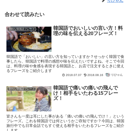
りひゃん
合わせて読みたい
韓国語でおいしいの言い方！料
便利な韓国語フレーズ
理の味を伝える20フレーズ！
韓国語で「おいしい」の言い方を知っていますか？せっかく韓国で食
事したら、韓国語で料理の感想や味を伝えたいですよね。そこで今回
は、料理の味や食感を表現する韓国語と、お店で注文するときに使え
るフレーズをご紹介します
りひゃん
2018.07.07
2018.08.16
韓国語で痛いの痛いの飛んで
便利な韓国語フレーズ
け！相手をいたわる15フレー
ズ！
皆さんも一度は耳にした事がある「痛いの痛いの飛んでけ！」という
フレーズ。これを韓国語では何というかご存知ですか？今回は、韓国
旅行中でも日常会話でもすぐ使える相手をいたわるフレーズをご紹介
します。