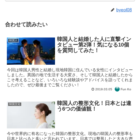
byeol08
合わせて読みたい
韓国人と結婚した人に直撃イン
韓国人
タビュー第2弾！気になる10個
を質問してみた！
今回は韓国人男性と結婚し現地韓国に住んでいる女性にインタビュー
しました。異国の地で生活する大変さ、そして韓国人と結婚したから
こそ考えることなど、いろいろな経験談やアドバイスを語ってくれま
したので、ぜひ最後までご覧ください！
Fun Ko
2019.03.05
韓国人の整形文化！日本とは違
韓国文化
う6つの価値観！
今や世界的に有名になった韓国の整形文化。現地の韓国人の整形率も
日本と比べると多いと言われています。日本では整形したと大きな声