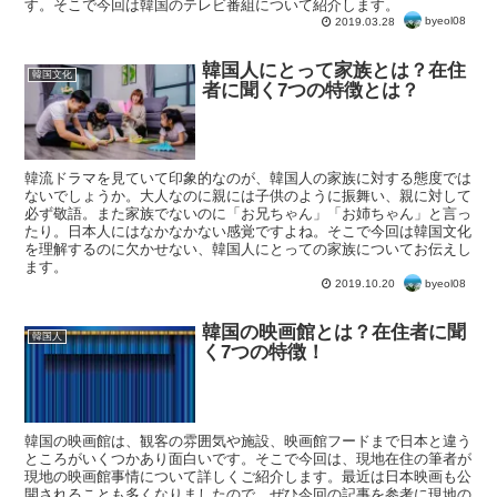
す。そこで今回は韓国のテレビ番組について紹介します。
byeol08
2019.03.28
韓国人にとって家族とは？在住
韓国文化
者に聞く7つの特徴とは？
韓流ドラマを見ていて印象的なのが、韓国人の家族に対する態度では
ないでしょうか。大人なのに親には子供のように振舞い、親に対して
必ず敬語。また家族でないのに「お兄ちゃん」「お姉ちゃん」と言っ
たり。日本人にはなかなかない感覚ですよね。そこで今回は韓国文化
を理解するのに欠かせない、韓国人にとっての家族についてお伝えし
ます。
byeol08
2019.10.20
韓国の映画館とは？在住者に聞
韓国人
く7つの特徴！
韓国の映画館は、観客の雰囲気や施設、映画館フードまで日本と違う
ところがいくつかあり面白いです。そこで今回は、現地在住の筆者が
現地の映画館事情について詳しくご紹介します。最近は日本映画も公
開されることも多くなりましたので、ぜひ今回の記事を参考に現地の