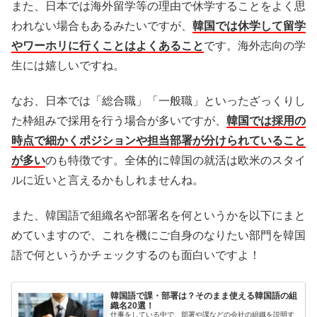
また、日本では海外留学等の理由で休学することをよく思
われない場合もあるみたいですが、
韓国では休学して留学
やワーホリに行くことはよくあること
です。海外志向の学
生には嬉しいですね。
なお、日本では「総合職」「一般職」といったざっくりし
た枠組みで採用を行う場合が多いですが、
韓国では採用の
時点で細かくポジションや担当部署が分けられていること
が多い
のも特徴です。全体的に韓国の就活は欧米のスタイ
ルに近いと言えるかもしれませんね。
また、韓国語で組織名や部署名を何というかを以下にまと
めていますので、これを機にご自身のなりたい部門を韓国
語で何というかチェックするのも面白いですよ！
韓国語で課・部署は？そのまま使える韓国語の組
織名20選！
仕事をしている中で、部署や課などの会社の組織を説明す