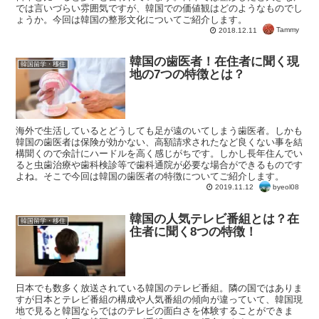
では言いづらい雰囲気ですが、韓国での価値観はどのようなものでし
ょうか。今回は韓国の整形文化についてご紹介します。
Tammy
2018.12.11
韓国の歯医者！在住者に聞く現
韓国留学・移住
地の7つの特徴とは？
海外で生活しているとどうしても足が遠のいてしまう歯医者。しかも
韓国の歯医者は保険が効かない、高額請求されたなど良くない事を結
構聞くので余計にハードルを高く感じがちです。しかし長年住んでい
ると虫歯治療や歯科検診等で歯科通院が必要な場合ができるものです
よね。そこで今回は韓国の歯医者の特徴についてご紹介します。
byeol08
2019.11.12
韓国の人気テレビ番組とは？在
韓国留学・移住
住者に聞く8つの特徴！
日本でも数多く放送されている韓国のテレビ番組。隣の国ではありま
すが日本とテレビ番組の構成や人気番組の傾向が違っていて、韓国現
地で見ると韓国ならではのテレビの面白さを体験することができま