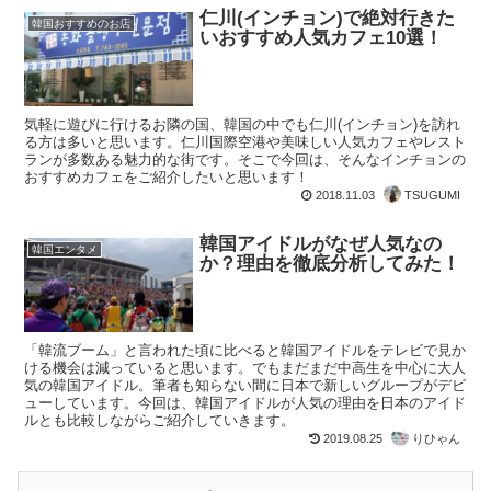
仁川(インチョン)で絶対行きた
韓国おすすめのお店
いおすすめ人気カフェ10選！
気軽に遊びに行けるお隣の国、韓国の中でも仁川(インチョン)を訪れ
る方は多いと思います。仁川国際空港や美味しい人気カフェやレスト
ランが多数ある魅力的な街です。そこで今回は、そんなインチョンの
おすすめカフェをご紹介したいと思います！
2018.11.03
TSUGUMI
韓国アイドルがなぜ人気なの
韓国エンタメ
か？理由を徹底分析してみた！
「韓流ブーム」と言われた頃に比べると韓国アイドルをテレビで見か
ける機会は減っていると思います。でもまだまだ中高生を中心に大人
気の韓国アイドル。筆者も知らない間に日本で新しいグループがデビ
ューしています。今回は、韓国アイドルが人気の理由を日本のアイド
ルとも比較しながらご紹介していきます。
2019.08.25
りひゃん