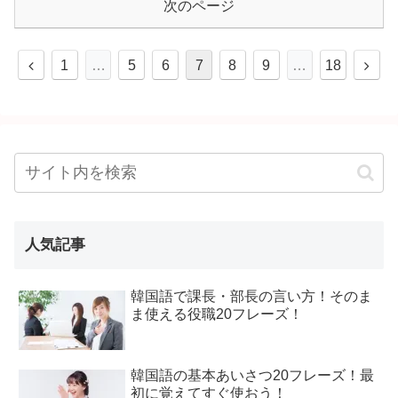
次のページ
1
…
5
6
7
8
9
…
18
人気記事
韓国語で課長・部長の言い方！そのま
ま使える役職20フレーズ！
韓国語の基本あいさつ20フレーズ！最
初に覚えてすぐ使おう！