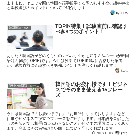
ますよね。そこで今回は韓国へ語学留学する際のおすすめの語学学校
と学校選びのポイントについてご紹介します
byeol08
TOPIK特集！試験直前に確認す
韓国留学・移住
べき8つのポイント！
あなたの韓国語がどのぐらいのレベルなのかを知る方法の一つが韓国
語能力試験(TOPIK)です。今回は独学でTOPIK6級に合格した筆者
が、試験直前に確認すべき勉強ポイントを詳しく解説します！
ねね
韓国語のお疲れ様です！ビジネ
便利な韓国語フレーズ
スでそのまま使える15フレー
ズ！
今回は韓国語で「お疲れ様です」「お世話になっております」など、
仕事やビジネスで役立つフレーズをご紹介します。日本語を直訳した
ものを伝えても相手には伝わらないことがビジネス場面にはよくあり
ます。今回はその独特の言い回しについて詳しく解説します
2018.11.08
ねね