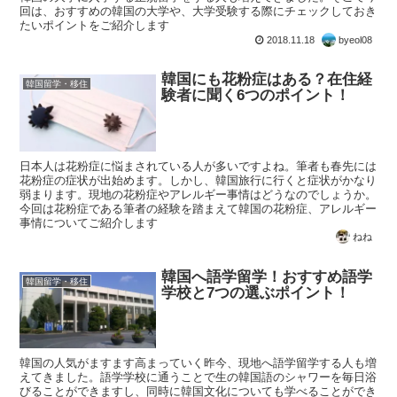
回は、おすすめの韓国の大学や、大学受験する際にチェックしておき
たいポイントをご紹介します
2018.11.18
byeol08
韓国にも花粉症はある？在住経
韓国留学・移住
験者に聞く6つのポイント！
日本人は花粉症に悩まされている人が多いですよね。筆者も春先には
花粉症の症状が出始めます。しかし、韓国旅行に行くと症状がかなり
弱まります。現地の花粉症やアレルギー事情はどうなのでしょうか。
今回は花粉症である筆者の経験を踏まえて韓国の花粉症、アレルギー
事情についてご紹介します
ねね
韓国へ語学留学！おすすめ語学
韓国留学・移住
学校と7つの選ぶポイント！
韓国の人気がますます高まっていく昨今、現地へ語学留学する人も増
えてきました。語学学校に通うことで生の韓国語のシャワーを毎日浴
びることができますし、同時に韓国文化についても学べることができ