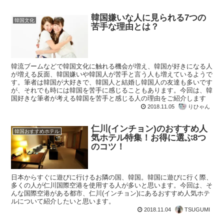
韓国嫌いな人に見られる7つの
韓国文化
苦手な理由とは？
韓流ブームなどで韓国文化に触れる機会が増え、韓国が好きになる人
が増える反面、韓国嫌いや韓国人が苦手と言う人も増えているようで
す。筆者は韓国が大好きで、韓国人と結婚し韓国人の友達も多いです
が、それでも時には韓国を苦手に感じることもあります。今回は、韓
国好きな筆者が考える韓国を苦手と感じる人の理由をご紹介します
2018.11.05
りひゃん
仁川(インチョン)のおすすめ人
韓国おすすめホテル
気ホテル特集！お得に選ぶ8つ
のコツ！
日本からすぐに遊びに行けるお隣の国、韓国。韓国に遊びに行く際、
多くの人が仁川国際空港を使用する人が多いと思います。今回は、そ
んな国際空港がある都市、仁川(インチョン)にあるおすすめ人気ホテ
ルについて紹介したいと思います。
2018.11.04
TSUGUMI