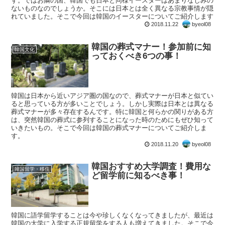
す。ではお隣の国、韓国でも日本と同様イースターはあまりなじみの
ないものなのでしょうか。そこには日本とは全く異なる宗教事情が隠
れていました。そこで今回は韓国のイースターについてご紹介します
2018.11.22
byeol08
韓国の葬式マナー！参加前に知
韓国文化
っておくべき6つの事！
韓国は日本から近いアジア圏の国なので、葬式マナーが日本と似てい
ると思っている方が多いことでしょう。しかし実際は日本とは異なる
葬式マナーが多々存在するんです。特に韓国と何らかの関りがある方
は、突然韓国の葬式に参列することになった時のためにもぜひ知って
いきたいもの。そこで今回は韓国の葬式マナーについてご紹介しま
す。
2018.11.20
byeol08
韓国おすすめ大学調査！費用な
韓国留学・移住
ど留学前に知るべき事！
韓国に語学留学することは今や珍しくなくなってきましたが、最近は
韓国の大学に入学する正規留学をする人も増えてきました。そこで今