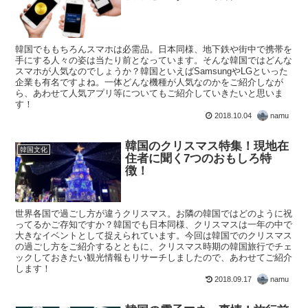
韓国でももちろんスマホは必需品。日本同様、地下鉄や街中で携帯を
手にする人々の姿は当たり前となっています。そんな韓国ではどんな
スマホが人気なのでしょうか？韓国といえばSamsungやLGといった
企業も有名ですよね。一体どんな機種が人気なのかをご紹介しなが
ら、あわせて人気アプリ等についてもご紹介していきたいと思いま
す！
2018.10.04
namu
韓国のクリスマス特集！現地在
韓国文化
住者に聞く7つのおもしろ特
徴！
世界各国で過ごし方が違うクリスマス。お隣の韓国ではどのように祝
ってるかご存知ですか？韓国でも日本同様、クリスマスは一年の中で
大きなイベントとして捉えられています。今回は韓国でのクリスマス
の過ごし方をご紹介するとともに、クリスマス時期の韓国旅行でチェ
ックしておきたい観光情報もリサーチしましたので、あわせてご紹介
します！
2018.09.17
namu