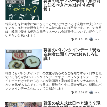
韓国の電子マネー事情！旅行前
韓国留学・移住
に知るべき7つのおすすめ情
報！
韓国旅行を計画中に気になることのひとつといえば現地での支払いで
すよね。海外では現金をたくさん持ち歩くのは不安です。そこで今回
は、韓国で使える便利な電子マネーとお会計事情についてご紹介して
いきたいと思います！
2019.01.25
namu
韓国のバレンタインデー！現地
韓国の恋愛・結婚事情
在住者に聞く7つのおもしろ知
識！
韓国にもバレンタインデーの文化があるのをご存知ですか？日本と似
ている部分が多いバレンタインデーですが、バレンタインデー・ホワ
イトデーだけで終わらないのが韓国流！実は韓国オリジナルのおもし
ろい文化があるんです。今回は、現地在住中に筆者が見た、韓国のバ
レンタインデー文化についてご紹介します
2018.09.17
namu
韓国の成人式は日本と違う？現
韓国文化