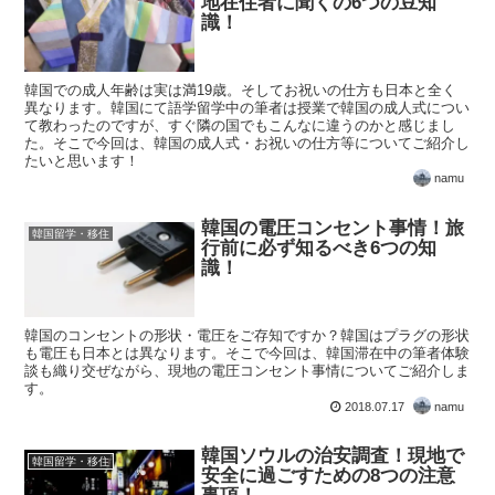
地在住者に聞くの6つの豆知
識！
韓国での成人年齢は実は満19歳。そしてお祝いの仕方も日本と全く
異なります。韓国にて語学留学中の筆者は授業で韓国の成人式につい
て教わったのですが、すぐ隣の国でもこんなに違うのかと感じまし
た。そこで今回は、韓国の成人式・お祝いの仕方等についてご紹介し
たいと思います！
namu
韓国の電圧コンセント事情！旅
韓国留学・移住
行前に必ず知るべき6つの知
識！
韓国のコンセントの形状・電圧をご存知ですか？韓国はプラグの形状
も電圧も日本とは異なります。そこで今回は、韓国滞在中の筆者体験
談も織り交ぜながら、現地の電圧コンセント事情についてご紹介しま
す。
2018.07.17
namu
韓国ソウルの治安調査！現地で
韓国留学・移住
安全に過ごすための8つの注意