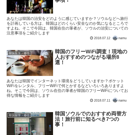
事項！
あなたは韓国の治安をどのように感じていますか？ソウルなどへ旅行
を計画している方は、韓国はどのくらい安全なのか気になるところで
すよね。そこで今回は、韓国在住の筆者が、ソウルの治安についての
注意事項をご紹介します
2018.07.12
namu
韓国のフリーWiFi調査！現地の
韓国留学・移住
人おすすめのつながる場所8
選！
あなたは韓国でインターネット環境をどうしていますか？ポケット
WiFiをレンタル、フリーWiFiで何とかするなどいろいろありますよ
ね。そこで今回は、ソウル在住の筆者が韓国のフリーWiFiについてお
得な情報をご紹介します
2018.07.11
namu
韓国ソウルでのおすすめ両替方
韓国留学・移住
法！旅行前に知るべき7つの
事！