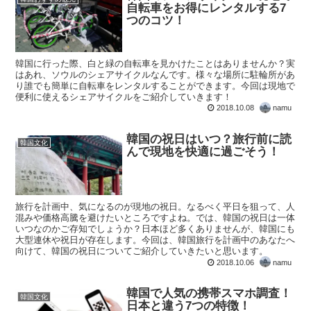
自転車をお得にレンタルする7
つのコツ！
韓国に行った際、白と緑の自転車を見かけたことはありませんか？実
はあれ、ソウルのシェアサイクルなんです。様々な場所に駐輪所があ
り誰でも簡単に自転車をレンタルすることができます。今回は現地で
便利に使えるシェアサイクルをご紹介していきます！
2018.10.08
namu
韓国の祝日はいつ？旅行前に読
韓国文化
んで現地を快適に過ごそう！
旅行を計画中、気になるのが現地の祝日。なるべく平日を狙って、人
混みや価格高騰を避けたいところですよね。では、韓国の祝日は一体
いつなのかご存知でしょうか？日本ほど多くありませんが、韓国にも
大型連休や祝日が存在します。今回は、韓国旅行を計画中のあなたへ
向けて、韓国の祝日についてご紹介していきたいと思います。
2018.10.06
namu
韓国で人気の携帯スマホ調査！
韓国文化
日本と違う7つの特徴！