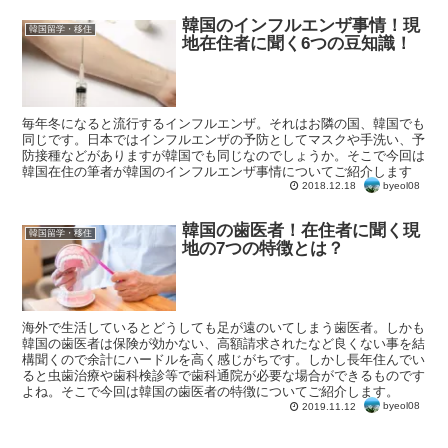
韓国のインフルエンザ事情！現
韓国留学・移住
地在住者に聞く6つの豆知識！
毎年冬になると流行するインフルエンザ。それはお隣の国、韓国でも
同じです。日本ではインフルエンザの予防としてマスクや手洗い、予
防接種などがありますが韓国でも同じなのでしょうか。そこで今回は
韓国在住の筆者が韓国のインフルエンザ事情についてご紹介します
byeol08
2018.12.18
韓国の歯医者！在住者に聞く現
韓国留学・移住
地の7つの特徴とは？
海外で生活しているとどうしても足が遠のいてしまう歯医者。しかも
韓国の歯医者は保険が効かない、高額請求されたなど良くない事を結
構聞くので余計にハードルを高く感じがちです。しかし長年住んでい
ると虫歯治療や歯科検診等で歯科通院が必要な場合ができるものです
よね。そこで今回は韓国の歯医者の特徴についてご紹介します。
byeol08
2019.11.12