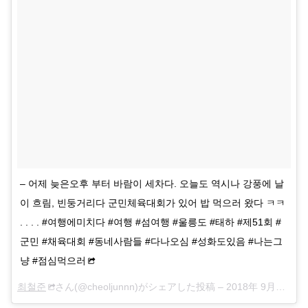
– 어제 늦은오후 부터 바람이 세차다. 오늘도 역시나 강풍에 날
이 흐림, 빈둥거리다 군민체육대회가 있어 밥 먹으러 왔다 ㅋㅋ
. . . . #여행에미치다 #여행 #섬여행 #울릉도 #태하 #제51회 #
군민 #채육대회 #동네사람들 #다나오심 #성화도있음 #나는그
냥 #점심먹으러
최철준
さん(@cheoljunnn)がシェアした投稿 –
2018年 9月月6日午後8時45分PDT