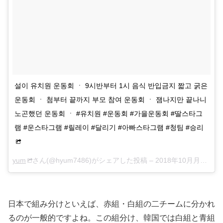
설이 유치원 운동회 ㆍ 9시반부터 1시 음식 반입금지 짧고 굵은
운동회 ㆍ 첨부터 끝까지 부모 참여 운동회 ㆍ 잼나지만 끝나니
노곤했던 운동회 ㆍ #유치원 #운동회 #가을운동회 #딸스타그
램 #운스타그램 #릴레이 #달리기 #아빠스타그램 #청팀 #승리
yum
さん(@hyum7486)がシェアした投稿 –
2018年10月月4日午前5時42分PDT
日本で組み分けといえば、赤組・白組の二チームに分かれ
るのが一般的ですよね。この組分け、韓国では白組と青組