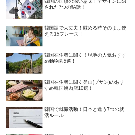
韓国の国旗の深い意味！デザインに隠
された7つの秘話！
韓国語で大丈夫！慰める時そのまま使
える15フレーズ！
韓国在住者に聞く！現地の人気おすす
め動物園5選！
韓国在住者に聞く釜山(プサン)のおす
すめ韓国焼肉店10選！
韓国で就職活動！日本と違う7つの就
活ルール！