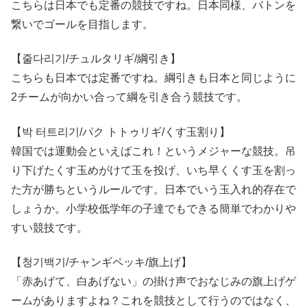
こちらは日本でも定番の競技ですね。日本同様、バトンを
繋いでゴールを目指します。
【줄다리기/チュルタリギ/綱引き】
こちらも日本では定番ですね。綱引きも日本と同じように
2チームが向かい合って綱を引き合う競技です。
【박 터트리기/パク トトゥリギ/くす玉割り】
韓国では運動会といえばこれ！というメジャーな競技。吊
り下げたくす玉めがけて玉を投げ、いち早くくす玉を割っ
た方が勝ちというルールです。日本でいう玉入れ的存在で
しょうか。小学校低学年の子達でもできる簡単でわかりや
すい競技です。
【청기백기/チャンギペッキ/旗上げ】
「赤あげて、白あげない」の掛け声でおなじみの旗上げゲ
ームがありますよね？これを競技として行うのではなく、