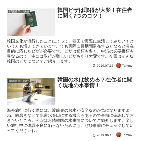
韓国ビザは取得が大変！在住者
韓国留学・移住
に聞く7つのコツ！
韓国文化が流行したことによって、韓国で実際に生活してみたい！と
いう方も増えてきています。でも実際に長期間滞在するとなると滞在
目的に応じたビザが必要です。ビザは種類も多く、申請の必要書類も
異なるので、中には取得が難しいビザもあり大変です。今回はそんな
韓国のビザについてご紹介します。
Tammy
2019.07.15
韓国の水は飲める？在住者に聞
韓国留学・移住
く現地の水事情！
海外旅行に行く際には、渡航先のお水が安全なのか気になりますよ
ね。歯磨きなどで水道水を口にする機会もあるので事前に確認してお
きたいところ。今回はお隣韓国の水事情についてご紹介します。楽し
い旅行中に体調不良に陥らないためにも、ぜひ事前にチェックしてい
ってくださいね。
Tammy
2019.06.10