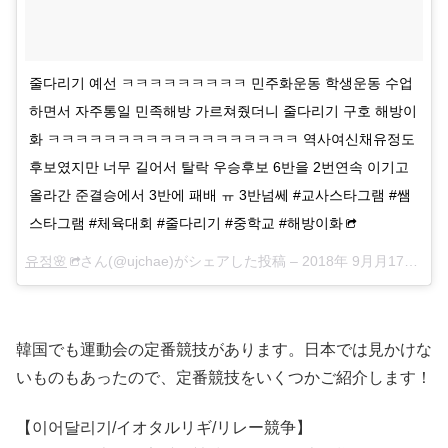
줄다리기 예선 ㅋㅋㅋㅋㅋㅋㅋㅋㅋ 민주화운동 학생운동 수업
하면서 자주통일 민족해방 가르쳐줬더니 줄다리기 구호 해방이
화 ㅋㅋㅋㅋㅋㅋㅋㅋㅋㅋㅋㅋㅋㅋㅋㅋㅋㅋ 역사여신채유정도
후보였지만 너무 길어서 탈락 우승후보 6반을 2번연속 이기고
올라간 준결승에서 3반에 패배 ㅠ 3반넘쎄 #교사스타그램 #쌤
스타그램 #체육대회 #줄다리기 #중학교 #해방이화
유정🌸
さん(@ujchae)がシェアした投稿 –
2018年 9月月17日午後11時34分PDT
韓国でも運動会の定番競技があります。日本では見かけな
いものもあったので、定番競技をいくつかご紹介します！
【이어달리기/イオタルリギ/リレー競争】