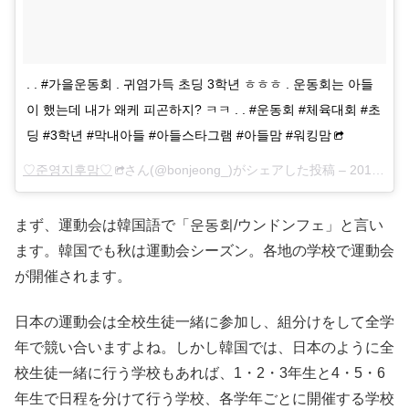
. . #가을운동회 . 귀염가득 초딩 3학년 ㅎㅎㅎ . 운동회는 아들
이 했는데 내가 왜케 피곤하지? ㅋㅋ . . #운동회 #체육대회 #초
딩 #3학년 #막내아들 #아들스타그램 #아들맘 #워킹맘
♡준영지후맘♡
さん(@bonjeong_)がシェアした投稿 –
2018年 9月月14日午前2時56分PDT
まず、運動会は韓国語で「운동회/ウンドンフェ」と言い
ます。韓国でも秋は運動会シーズン。各地の学校で運動会
が開催されます。
日本の運動会は全校生徒一緒に参加し、組分けをして全学
年で競い合いますよね。しかし韓国では、日本のように全
校生徒一緒に行う学校もあれば、1・2・3年生と4・5・6
年生で日程を分けて行う学校、各学年ごとに開催する学校