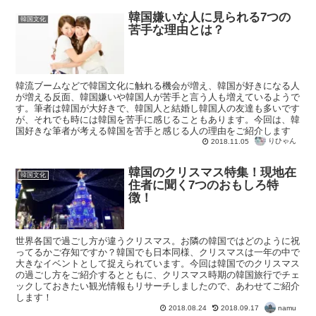
韓国嫌いな人に見られる7つの
韓国文化
苦手な理由とは？
韓流ブームなどで韓国文化に触れる機会が増え、韓国が好きになる人
が増える反面、韓国嫌いや韓国人が苦手と言う人も増えているようで
す。筆者は韓国が大好きで、韓国人と結婚し韓国人の友達も多いです
が、それでも時には韓国を苦手に感じることもあります。今回は、韓
国好きな筆者が考える韓国を苦手と感じる人の理由をご紹介します
りひゃん
2018.11.05
韓国のクリスマス特集！現地在
韓国文化
住者に聞く7つのおもしろ特
徴！
世界各国で過ごし方が違うクリスマス。お隣の韓国ではどのように祝
ってるかご存知ですか？韓国でも日本同様、クリスマスは一年の中で
大きなイベントとして捉えられています。今回は韓国でのクリスマス
の過ごし方をご紹介するとともに、クリスマス時期の韓国旅行でチェ
ックしておきたい観光情報もリサーチしましたので、あわせてご紹介
します！
namu
2018.08.24
2018.09.17