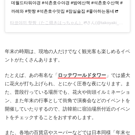
데월드타워야경 #석촌호수야경 #밤에산책 #석촌호수산책 #
까레와 #핫짱 #석촌호수맛집 #잠실술집 #좋아하는동네
타코야끼 핫짱（たこ焼きはっちゃん）
さん(@takoyaki_hotchan)がシェアした投稿 –
年末の時期は、現地の人だけでなく観光客も楽しめるイベ
ントがたくさんあります。
たとえば、あの有名な「
ロッテワールドタワー
」では盛大
に花火が打ち上げられ、とにかく圧巻な夜になります。ま
た、普段行っている場所でも、花火や街頭イルミネーショ
ン、また年末の行事として街角で演奏会などのイベントを
開催していたりするので、訪韓前に宿泊場所付近のイベン
トをチェックすることをおすすめします。
また、各地の百貨店やスーパーなどでは日本同様「年末セ