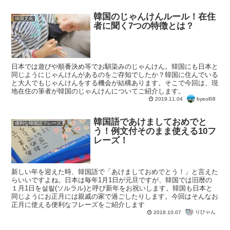
韓国のじゃんけんルール！在住
韓国文化
者に聞く7つの特徴とは？
日本では遊びや順番決め等でお馴染みのじゃんけん。韓国にも日本と
同じようにじゃんけんがあるのをご存知でしたか？韓国に住んでいる
と大人でもじゃんけんをする機会が結構あります。そこで今回は、現
地在住の筆者が韓国のじゃんけんについてご紹介します。
byeol08
2019.11.04
韓国語であけましておめでと
便利な韓国語フレーズ
う！例文付そのまま使える10フ
レーズ！
新しい年を迎えた時、韓国語で「あけましておめでとう！」と言えた
らいいですよね。日本は毎年1月1日が元旦ですが、韓国では旧暦の
１月1日を설랄(ソルラル)と呼び新年をお祝いします。韓国も日本と
同じようにお正月には親戚の家で過ごしたりします。今回はそんなお
正月に使える便利なフレーズをご紹介します
りひゃん
2018.10.07