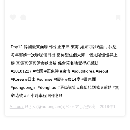
Day12 韓國最東面睇日出 正東津 東海 如果可以既話，我想
每年都黎一次睇呢個日出 當你望住個大海，個太陽慢慢昇上
黎 真係真係真係會喊出黎 係會莫名地覺得好感動
#20181227 #韓國 #正東津 #東海 #southkorea #seoul
#Korea #日出 #sunrise #瘋狂 #負14度 #最東面
#jeongdongjin #donghae #唔係講笑 #真係靚到喊 #感動 #無
窮花號 #五小時車程 #回憶
ATLouis
さん(@autunglam)がシェアした投稿 –
2018年12月月27日午前7時39分PST