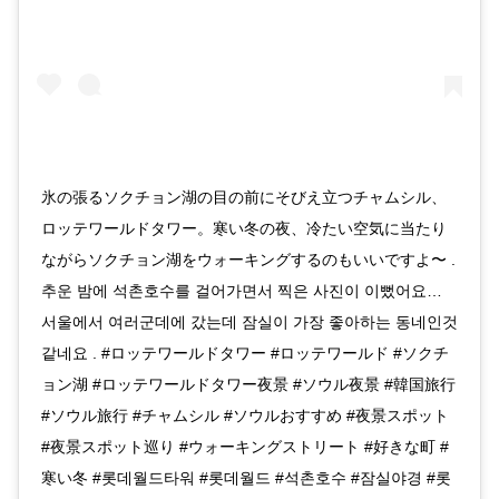
氷の張るソクチョン湖の目の前にそびえ立つチャムシル、
ロッテワールドタワー。寒い冬の夜、冷たい空気に当たり
ながらソクチョン湖をウォーキングするのもいいですよ〜 .
추운 밤에 석촌호수를 걸어가면서 찍은 사진이 이뻤어요…
서울에서 여러군데에 갔는데 잠실이 가장 좋아하는 동네인것
같네요 . #ロッテワールドタワー #ロッテワールド #ソクチ
ョン湖 #ロッテワールドタワー夜景 #ソウル夜景 #韓国旅行
#ソウル旅行 #チャムシル #ソウルおすすめ #夜景スポット
#夜景スポット巡り #ウォーキングストリート #好きな町 #
寒い冬 #롯데월드타워 #롯데월드 #석촌호수 #잠실야경 #롯