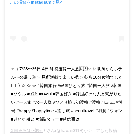
この投稿をInstagramで見る
✨ ✈️7/23〜26日 4日間 初渡韓一人旅🇰🇷✨ ✨ 明洞からホテ
ルへの帰り道〜 見所満載で楽しい😊✨ 徒歩10分位強でした
🚶‍♀️💨 ☆ ☆ ☆ #韓国旅行 #韓国ひとり旅 #韓国一人旅 #韓国
#ソウル #🇰🇷 #seoul #韓国好き #韓国好きな人と繋がりた
い #一人旅 #お一人様 #ひとり旅 #初渡韓 #渡韓 #korea #한
국 #happy #happytime #癒し旅 #seoultravel #明洞 #ウォン
#안녕하세요 #鐘路タワー #普信閣
🤙🏼あろは〜🌺✨
さん(@hawaii0119)がシェアした投稿 –
2018