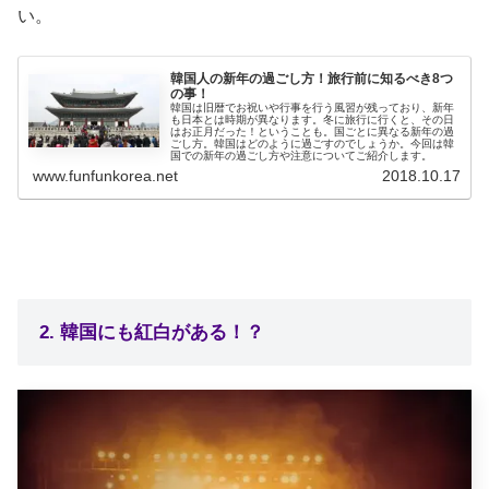
い。
韓国人の新年の過ごし方！旅行前に知るべき8つ
の事！
韓国は旧暦でお祝いや行事を行う風習が残っており、新年
も日本とは時期が異なります。冬に旅行に行くと、その日
はお正月だった！ということも。国ごとに異なる新年の過
ごし方。韓国はどのように過ごすのでしょうか。今回は韓
国での新年の過ごし方や注意についてご紹介します。
www.funfunkorea.net
2018.10.17
2. 韓国にも紅白がある！？