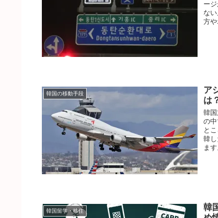
ージ
ない
方や
ア
韓国の移動手段
は
韓国
の中
とこ
韓し
ます
韓
韓国留学・移住
め