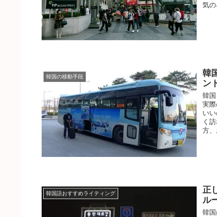
気の
韓
韓国の移動手段
ン
韓国
実際
いい
く訪
方、
正
韓国語おすすめライティング
ル
韓国