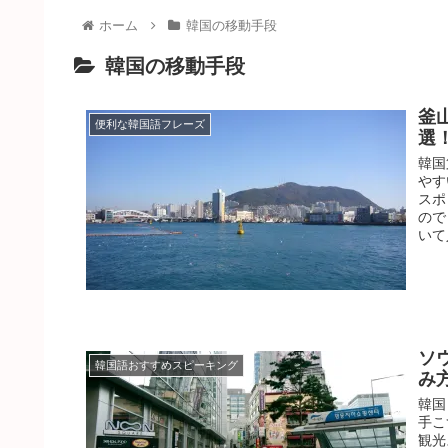
ホーム
韓国の移動手段
韓国の移動手段
釜
便利な韓国語フレーズ
選
韓国
やす
スポ
ので
いて
ソ
韓国語おすすめスピーキング
み
韓国
手こ
観光