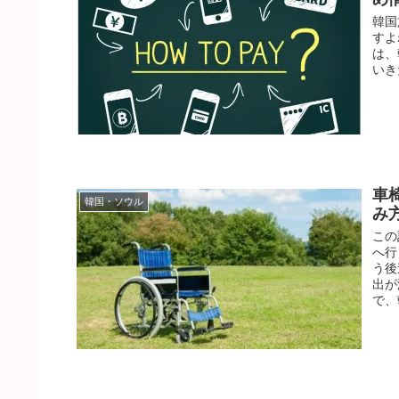
韓国
すよ
は、
いき
車
韓国・ソウル
み
この
へ行
う後
出が
で、