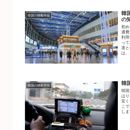
韓
韓国の移動手段
の
初め
通費
利用
って
達と
は、
韓
韓国の移動手段
韓国
はり
安く
こで
しま