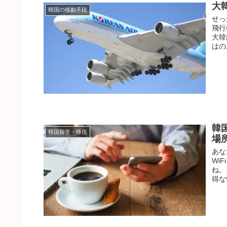
大
韓国の移動手段
せっ
飛行
大韓
はの
韓
韓国留学・移住
場
あな
Wi
ね。
得な