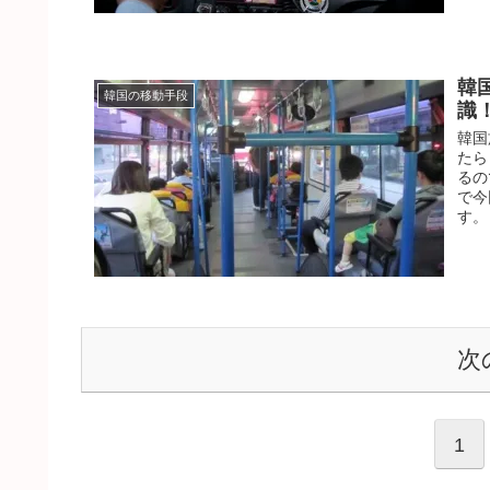
韓
韓国の移動手段
識
韓国
たら
るの
で今
す。
次
1