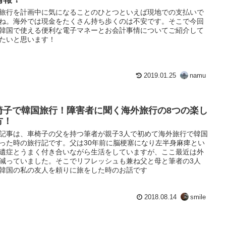
旅行を計画中に気になることのひとつといえば現地での支払いで
ね。海外では現金をたくさん持ち歩くのは不安です。そこで今回
韓国で使える便利な電子マネーとお会計事情についてご紹介して
たいと思います！
2019.01.25
namu
椅子で韓国旅行！障害者に聞く海外旅行の8つの楽し
方！
記事は、車椅子の父を持つ筆者が親子3人で初めて海外旅行で韓国
った時の旅行記です。父は30年前に脳梗塞になり左半身麻痺とい
遺症とうまく付き合いながら生活をしていますが、ここ最近は外
減っていました。そこでリフレッシュも兼ね父と母と筆者の3人
韓国の私の友人を頼りに旅をした時のお話です
2018.08.14
smile