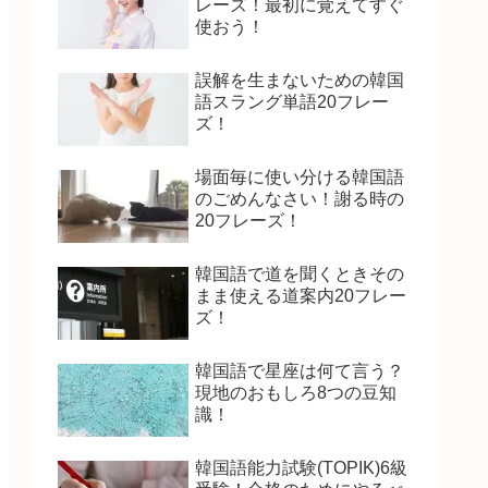
レーズ！最初に覚えてすぐ
使おう！
誤解を生まないための韓国
語スラング単語20フレー
ズ！
場面毎に使い分ける韓国語
のごめんなさい！謝る時の
20フレーズ！
韓国語で道を聞くときその
まま使える道案内20フレー
ズ！
韓国語で星座は何て言う？
現地のおもしろ8つの豆知
識！
韓国語能力試験(TOPIK)6級