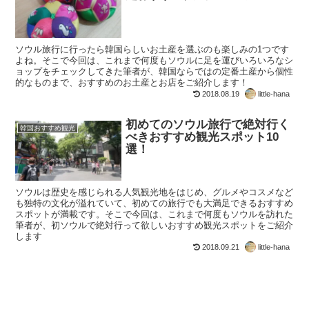
ソウル旅行に行ったら韓国らしいお土産を選ぶのも楽しみの1つです
よね。そこで今回は、これまで何度もソウルに足を運びいろいろなシ
ョップをチェックしてきた筆者が、韓国ならではの定番土産から個性
的なものまで、おすすめのお土産とお店をご紹介します！
2018.08.19
little-hana
初めてのソウル旅行で絶対行く
韓国おすすめ観光
べきおすすめ観光スポット10
選！
ソウルは歴史を感じられる人気観光地をはじめ、グルメやコスメなど
も独特の文化が溢れていて、初めての旅行でも大満足できるおすすめ
スポットが満載です。そこで今回は、これまで何度もソウルを訪れた
筆者が、初ソウルで絶対行って欲しいおすすめ観光スポットをご紹介
します
2018.09.21
little-hana