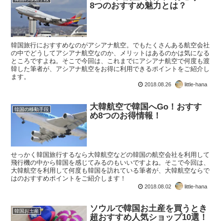
8つのおすすめ魅力とは？
韓国旅行におすすめなのがアシアナ航空。でもたくさんある航空会社
の中でどうしてアシアナ航空なのか、メリットはあるのかは気になる
ところですよね。そこで今回は、これまでにアシアナ航空で何度も渡
韓した筆者が、アシアナ航空をお得に利用できるポイントをご紹介し
ます。
2018.08.26
little-hana
大韓航空で韓国へGo！おすす
韓国の移動手段
め8つのお得情報！
せっかく韓国旅行するなら大韓航空などの韓国の航空会社を利用して
飛行機の中から韓国を感じてみるのもいいですよね。そこで今回は、
大韓航空を利用して何度も韓国を訪れている筆者が、大韓航空ならで
はのおすすめポイントをご紹介します！
2018.08.02
little-hana
ソウルで韓国お土産を買うとき
韓国お土産
超おすすめ人気ショップ10選！