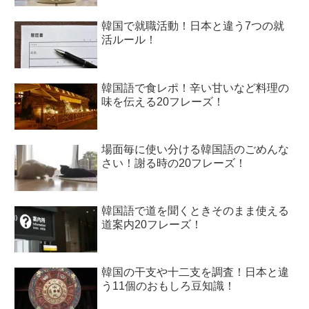
韓国で就職活動！日本と違う7つの就
活ルール！
韓国語で食レポ！辛い甘いなど料理の
味を伝える20フレーズ！
場面毎に使い分ける韓国語のごめんな
さい！謝る時の20フレーズ！
韓国語で道を聞くときそのまま使える
道案内20フレーズ！
韓国の干支や十二支を調査！日本と違
う11個のおもしろ豆知識！