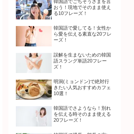
韓国語でごちそうさまを言
おう！現地でそのまま使え
る10フレーズ！
韓国語で愛してる！女性か
ら愛を伝える素直な20フレ
ーズ！
誤解を生まないための韓国
語スラング単語20フレー
ズ！
明洞(ミョンドン)で絶対行
きたい人気おすすめカフェ
10選！
韓国語でさようなら！別れ
を伝える時そのまま使える
20フレーズ！